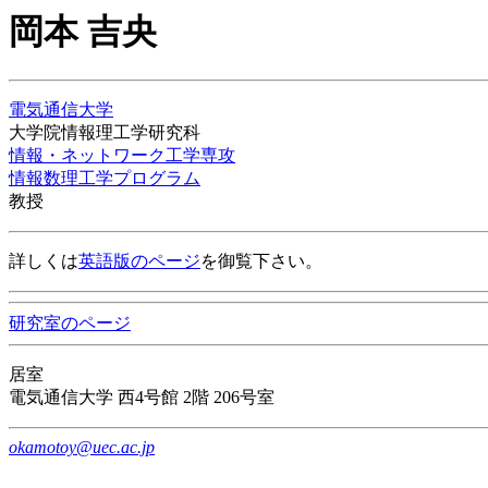
岡本 吉央
電気通信大学
大学院情報理工学研究科
情報・ネットワーク工学専攻
情報数理工学プログラム
教授
詳しくは
英語版のページ
を御覧下さい。
研究室のページ
居室
電気通信大学 西4号館 2階 206号室
okamotoy@uec.ac.jp