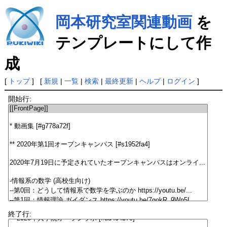
岡本研究室関連動画
を
テンプレートにして作
成
[
トップ
] [
新規
|
一覧
|
検索
|
最終更新
|
ヘルプ
|
ログイン
]
開始行:
終了行: