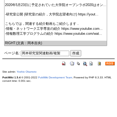
ページ名:
Site admin:
Yoshio Okamoto
PukiWiki 1.5.4
© 2001-2022
PukiWiki Development Team
. Powered by PHP 8.3.33. HTML
convert time: 0.001 sec.