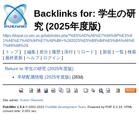
Backlinks for: 学生の研
究 (2025年度版)
https://dopal.cs.uec.ac.jp/lab/index.php?%E5%AD%A6%E7%94%9F%E3%8
1%AE%E7%A0%94%E7%A9%B6+%282025%E5%B9%B4%E5%BA%A6%E
7%89%88%29
[
トップ
] [
編集
|
差分
|
履歴
|
添付
|
リロード
] [
新規
|
一覧
|
検索
|
最終更新
|
ヘルプ
|
ログイン
]
Return to 学生の研究 (2025年度版)
卒研配属情報 (2025年度版)
(283d)
Site admin:
Yoshio Okamoto
PukiWiki 1.5.4
© 2001-2022
PukiWiki Development Team
. Powered by PHP 8.3.33. HTML
convert time: 0.001 sec.