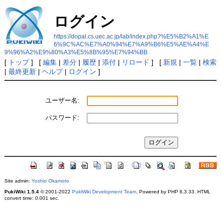
ログイン
https://dopal.cs.uec.ac.jp/lab/index.php?%E5%B2%A1%E
6%9C%AC%E7%A0%94%E7%A9%B6%E5%AE%A4%E
9%96%A2%E9%80%A3%E5%8B%95%E7%94%BB
[
トップ
] [
編集
|
差分
|
履歴
|
添付
|
リロード
] [
新規
|
一覧
|
検索
|
最終更新
|
ヘルプ
|
ログイン
]
ユーザー名:
パスワード:
Site admin:
Yoshio Okamoto
PukiWiki 1.5.4
© 2001-2022
PukiWiki Development Team
. Powered by PHP 8.3.33. HTML
convert time: 0.001 sec.