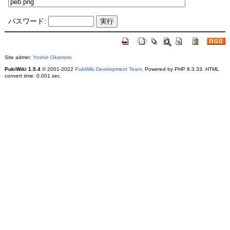
パスワード:
Site admin:
Yoshio Okamoto
PukiWiki 1.5.4
© 2001-2022
PukiWiki Development Team
. Powered by PHP 8.3.33. HTML
convert time: 0.001 sec.