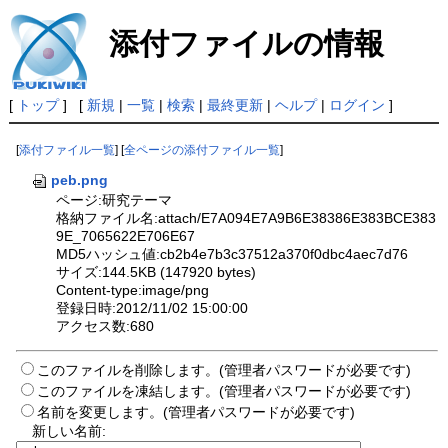
添付ファイルの情報
[
トップ
] [
新規
|
一覧
|
検索
|
最終更新
|
ヘルプ
|
ログイン
]
[
添付ファイル一覧
] [
全ページの添付ファイル一覧
]
peb.png
ページ:研究テーマ
格納ファイル名:attach/E7A094E7A9B6E38386E383BCE383
9E_7065622E706E67
MD5ハッシュ値:cb2b4e7b3c37512a370f0dbc4aec7d76
サイズ:144.5KB (147920 bytes)
Content-type:image/png
登録日時:2012/11/02 15:00:00
アクセス数:680
このファイルを削除します。(管理者パスワードが必要です)
このファイルを凍結します。(管理者パスワードが必要です)
名前を変更します。(管理者パスワードが必要です)
新しい名前: