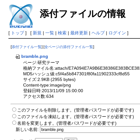
添付ファイルの情報
[
トップ
] [
新規
|
一覧
|
検索
|
最終更新
|
ヘルプ
|
ログイン
]
[
添付ファイル一覧
] [
全ページの添付ファイル一覧
]
bramble.png
ページ:研究テーマ
格納ファイル名:attach/E7A094E7A9B6E38386E383BCE383
MD5ハッシュ値:c5f4a5b847301f80fa11902333cf8d55
サイズ:2.9KB (2955 bytes)
Content-type:image/png
登録日時:2013/11/09 15:00:00
アクセス数:634
このファイルを削除します。(管理者パスワードが必要です)
このファイルを凍結します。(管理者パスワードが必要です)
名前を変更します。(管理者パスワードが必要です)
新しい名前: