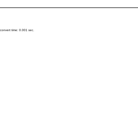
onvert time: 0.001 sec.