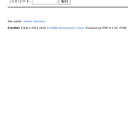
パスワード:
Site admin:
Yoshio Okamoto
PukiWiki 1.5.4
© 2001-2022
PukiWiki Development Team
. Powered by PHP 8.3.33. HTML c