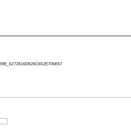
9E_6272616D626C652E706E67