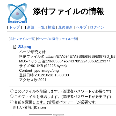
添付ファイルの情報
[
トップ
] [
新規
|
一覧
|
検索
|
最終更新
|
ヘルプ
|
ログイン
]
[
添付ファイル一覧
] [
全ページの添付ファイル一覧
]
図2.png
ページ:研究方針
格納ファイル名:attach/E7A094E7A9B6E696B9E9879D_E5
MD5ハッシュ値:19fd03654e574378f522459b32129377
サイズ:90.1KB (92225 bytes)
Content-type:image/png
登録日時:2012/10/28 15:00:00
アクセス数:2021
このファイルを削除します。(管理者パスワードが必要です)
このファイルを凍結します。(管理者パスワードが必要です)
名前を変更します。(管理者パスワードが必要です)
新しい名前: