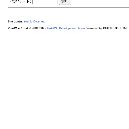
パスワード:
Site admin:
Yoshio Okamoto
PukiWiki 1.5.4
© 2001-2022
PukiWiki Development Team
. Powered by PHP 8.3.33. HTML c