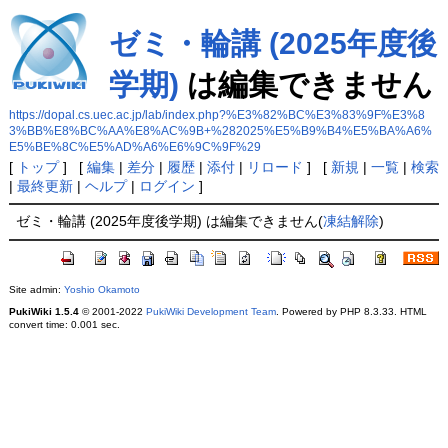
ゼミ・輪講 (2025年度後
学期)
は編集できません
https://dopal.cs.uec.ac.jp/lab/index.php?%E3%82%BC%E3%83%9F%E3%8
3%BB%E8%BC%AA%E8%AC%9B+%282025%E5%B9%B4%E5%BA%A6%
E5%BE%8C%E5%AD%A6%E6%9C%9F%29
[
トップ
] [
編集
|
差分
|
履歴
|
添付
|
リロード
] [
新規
|
一覧
|
検索
|
最終更新
|
ヘルプ
|
ログイン
]
ゼミ・輪講 (2025年度後学期) は編集できません(
凍結解除
)
Site admin:
Yoshio Okamoto
PukiWiki 1.5.4
© 2001-2022
PukiWiki Development Team
. Powered by PHP 8.3.33. HTML
convert time: 0.001 sec.