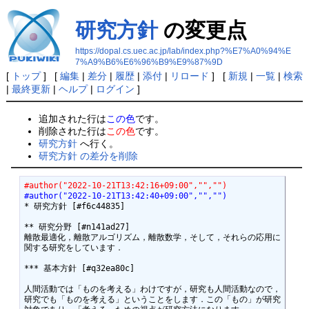
研究方針
の変更点
https://dopal.cs.uec.ac.jp/lab/index.php?%E7%A0%94%E
7%A9%B6%E6%96%B9%E9%87%9D
[
トップ
] [
編集
|
差分
|
履歴
|
添付
|
リロード
] [
新規
|
一覧
|
検索
|
最終更新
|
ヘルプ
|
ログイン
]
追加された行は
この色
です。
削除された行は
この色
です。
研究方針
へ行く。
研究方針 の差分を削除
#author("2022-10-21T13:42:16+09:00","","")
#author("2022-10-21T13:42:40+09:00","","")
* 研究方針 [#f6c44835]

** 研究分野 [#n141ad27]

離散最適化，離散アルゴリズム，離散数学，そして，それらの応用に
関する研究をしています．

*** 基本方針 [#q32ea80c]

人間活動では「ものを考える」わけですが，研究も人間活動なので，
研究でも「ものを考える」ということをします．この「もの」が研究