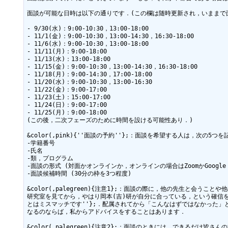
面談が可能な日時は以下の通りです．(この欄は随時更新され，いままで
- 9/30(水)：9:00-10:30，13:00-18:00

- 11/1(金)：9:00-10:30，13:00-14:30，16:30-18:00

- 11/6(水)：9:00-10:30，13:00-18:00

- 11/11(月)：9:00-18:00

- 11/13(水)：13:00-18:00

- 11/15(金)：9:00-10:30，13:00-14:30，16:30-18:00

- 11/18(月)：9:00-14:30，17:00-18:00

- 11/20(水)：9:00-10:30，13:00-16:30

- 11/22(金)：9:00-17:00

- 11/23(土)：15:00-17:00

- 11/24(日)：9:00-17:00

- 11/25(月)：9:00-18:00

(この後，二次フェーズのために時間を設ける可能性あり．)

&color(,pink){''面談の予約''};：面談を希望する人は，次の
-学籍番号

-氏名

-類，プログラム

-面談の形式 (対面かオンラインか，オンラインの場合はZoomかGoogle M
-面談候補時間 (30分の枠を3つ程度)

&color(,palegreen){注意1};：面談の際に，他の先生と
研究室を見てから，やはり岡本(吉)研が自分に合っている，という確信を得
とはミスマッチです''};．配属されてから「こんなはずではなかった
なるのならば，私からアドバイスをすることはあります．

&color(,palegreen){注意2};：面談のときには，でき