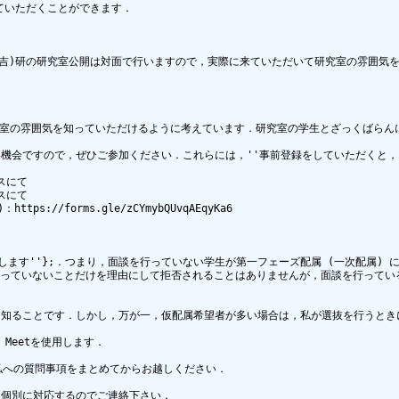
ていただくことができます．

)研の研究室公開は対面で行いますので，実際に来ていただいて研究室の雰囲気を知る
流し，研究室の雰囲気を知っていただけるように考えています．研究室の学生とざっくばらん
機会ですので，ぜひご参加ください．これらには，''事前登録をしていただくと，お
スにて

スにて

//forms.gle/zCYmybQUvqAEqyKa6

は必須とします''};．つまり，面談を行っていない学生が第一フェーズ配属 (一次配属
を行っていないことだけを理由にして拒否されることはありませんが，面談を行って
知ることです．しかし，万が一，仮配属希望者が多い場合は，私が選抜を行うときに
Meetを使用します．

への質問事項をまとめてからお越しください．

個別に対応するのでご連絡下さい．
