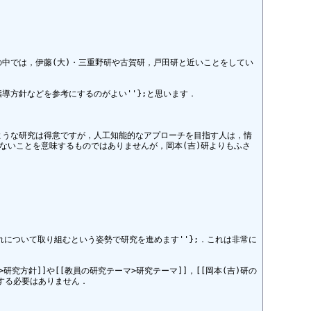
の中では，伊藤(大)・三重野研や古賀研，戸田研と近いことをしてい
指導方針などを参考にするのがよい''};と思います．

ような研究は得意ですが，人工知能的なアプローチを目指す人は，情
ないことを意味するものではありませんが，岡本(吉)研よりもふさ
，それについて取り組むという姿勢で研究を進めます''};．これは非常に
針>研究方針]]や[[教員の研究テーマ>研究テーマ]]，[[岡本(吉)研の
する必要はありません．
