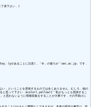
了承下さい．)

oy」(yがあることに注意)，「＠」の後ろが「uec.ac.jp」です．

ほしくない，ということを意味するものでは全くありません．むしろ，他の
下さい．&color(,yellow){''私がもっとも危惧するこ
た」と思わないように情報収集をすることが大事です．その手助けに
に質問をすることはおそらく際限なくできますが，本来の面談の趣旨は，皆