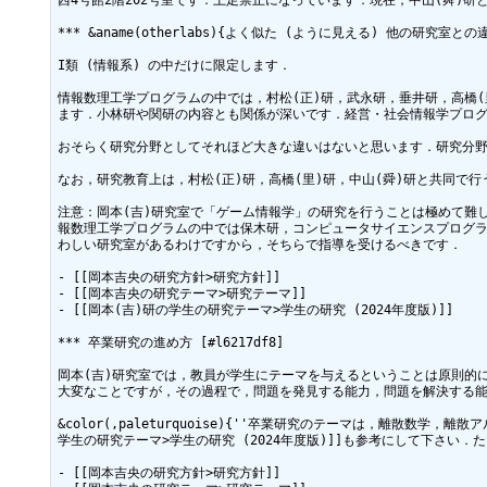
西4号館2階202号室です．土足禁止になっています．現在，中山(舜)研
*** &aname(otherlabs){よく似た (ように見える) 他の研究室との違い}
I類 (情報系) の中だけに限定します．

情報数理工学プログラムの中では，村松(正)研，武永研，垂井研，高橋(
ます．小林研や関研の内容とも関係が深いです．経営・社会情報学プログ
おそらく研究分野としてそれほど大きな違いはないと思います．研究分野の違い
なお，研究教育上は，村松(正)研，高橋(里)研，中山(舜)研と共同で
注意：岡本(吉)研究室で「ゲーム情報学」の研究を行うことは極めて難
報数理工学プログラムの中では保木研，コンピュータサイエンスプログラ
わしい研究室があるわけですから，そちらで指導を受けるべきです．

- [[岡本吉央の研究方針>研究方針]]

- [[岡本吉央の研究テーマ>研究テーマ]]

- [[岡本(吉)研の学生の研究テーマ>学生の研究 (2024年度版)]]

*** 卒業研究の進め方 [#l6217df8]

岡本(吉)研究室では，教員が学生にテーマを与えるということは原則的にありま
大変なことですが，その過程で，問題を発見する能力，問題を解決する能
&color(,paleturquoise){''卒業研究のテーマは，離散数
学生の研究テーマ>学生の研究 (2024年度版)]]も参考にして下さい
- [[岡本吉央の研究方針>研究方針]]
