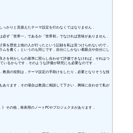
っかりと見据えたテーマ設定を行わなくてはなりません．

た成果は必ず「世界一」であるか「世界初」でなければ意味がありません．
75」という計算を歴史上他の人が行ったという記録を私は見つけられないので，
ラムを書く」というのも同じです．自分にしかない着眼点や自分にし
，その良さを何かしらの基準に照らし合わせて評価できなければ，それはつ
っているからです．そのような評価が研究にも必要なのです．

．教員の役割は，テーマ設定の手助けをしたり，必要となりそうな技
もあります．その場合は教員に相談して下さい．興味に合わせて私が
 その他，発表用のノートPCやプロジェクタがあります．
