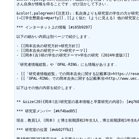
さん自身が情報を得ることです．ぜひ活かして下さい．

&color(,palegreen){注意3};：私自身よりも研究室の学
(→[[学生懇親会>#party]]，[[よく似た (ように見える) 他の研
*** インターネット上の情報 [#i65b9207]

以下の細かい内容は別ページで紹介します．

- [[岡本吉央の研究方針>研究方針]]

- [[岡本吉央の研究テーマ>研究テーマ]]

- [[岡本(吉)研の学生の研究テーマ>学生の研究 (2024年度版)]]

「研究者情報総覧」や「OPAL-RING」にも情報があります．

- [[「研究者情報総覧」での岡本吉央に関する記載事項>https://researchers.ue
- [[「OPAL-RING」での岡本吉央に関する記載事項>http://www.uec.ac.jp/
以下はその他の内容を紹介します．

** &size(20){岡本(吉)研究室の基本情報と卒業研究の内容}; [#q7601
*** 研究室メンバー [#kf4bad05]

現在，教員1人 (岡本) と博士前期課程2年生3人，博士前期課程1年生6
*** 研究室の位置 [#eb02ffb2]
