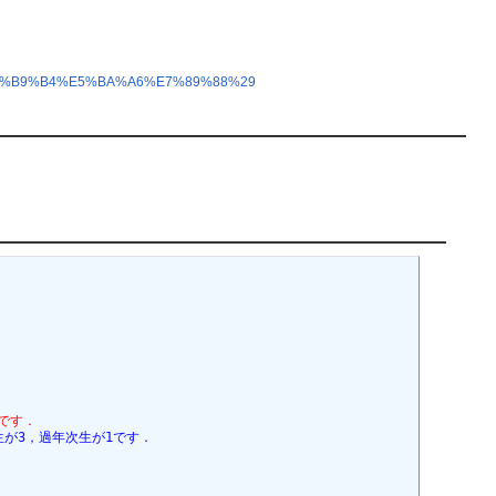
4%E5%B9%B4%E5%BA%A6%E7%89%88%29
です．
生が3，過年次生が1です．