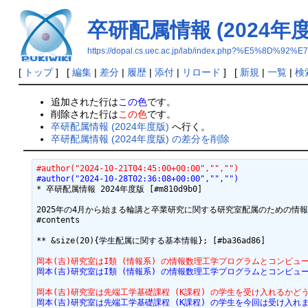
卒研配属情報 (2024年度
https://dopal.cs.uec.ac.jp/lab/index.php?%
[
トップ
] [
編集
|
差分
|
履歴
|
添付
|
リロード
] [
新規
|
一覧
|
検
追加された行は
この色
です。
削除された行は
この色
です。
卒研配属情報 (2024年度版)
へ行く。
卒研配属情報 (2024年度版) の差分を削除
#author("2024-10-21T04:45:00+00:00","","")
#author("2024-10-28T02:36:08+00:00","","")
* 卒研配属情報 2024年度版 [#m810d9b0]

2025年の4月から始まる輪講と卒業研究に関する研究室配属のための情報
#contents

** &size(20){学生配属に関する基本情報}; [#ba36ad86]

岡本(吉)研究室はI類 (情報系) の情報数理工学プログラムとコンピュ
岡本(吉)研究室はI類 (情報系) の情報数理工学プログラムとコンピュ
岡本(吉)研究室は先端工学基礎課程 (K課程) の学生を受け入れるかど
岡本(吉)研究室は先端工学基礎課程 (K課程) の学生を今回は受け入れ