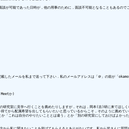
面談が可能であった日時が，他の用事のために，面談不可能となることもあるのでご
5つを記載したメールを私まで送って下さい．私のメールアドレスは「＠」の前が「okamot
eetか)

会うことや他の研究室に見学へ行くことを薦めたりしますが，それは，岡本(吉)研に来て
てから配属希望を出してもらいたいと思っているからこそ，そのように薦めていると思って
」とか「これは自分のやりたいこととは違う」とか「別の研究室にしておけばよかっ
るだけ皆さんの方から私に聞きたいことを挙げてもらえるとありがたいです．私から皆さん