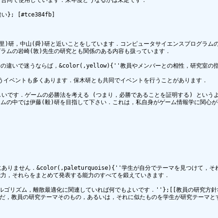
と合同で使用しています．来年度どうなるかは未定です．

; [#tce384fb]

里)研，中山(舜)研と近いことをしています．コンピュータサイエンスプログラム
ラムの岩崎(敦)先生の研究とも関係のある内容も扱っています．

で迷うならば，&color(,yellow){''教員やメンバーとの相性，研究室の
行うイベントも多くあります．保木研とも共同でイベントを行うことがあります．

しいです．ゲームの必勝法を考える (つまり，必勝であることを証明する) という
ムの中では伊藤(毅)研を目指して下さい．これは，私自身がゲーム情報学に関心が
せん．&color(,paleturquoise){''学生が自分でテーマを見つけて
力，それらをまとめて発表する能力のすべてを鍛えていきます．

学，離散アルゴリズム，離散最適化に関連していれば何でもよいです．''};[[教員の研究方
．ただ，教員の研究テーマそのもの，あるいは，それに似たものを学生が研究テーマと