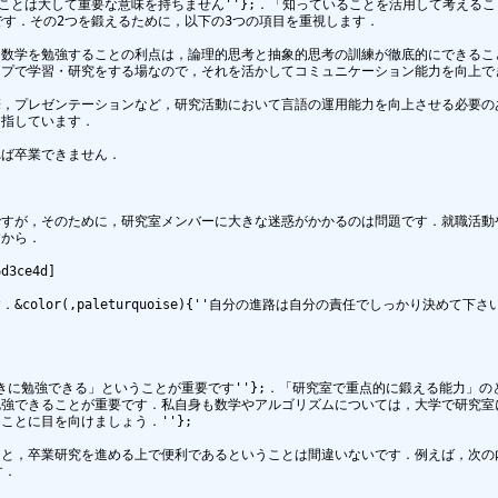
ている」ということは大して重要な意味を持ちません''};．「知っていることを活用して
す．その2つを鍛えるために，以下の3つの項目を重視します．

;：学生時代に数学を勉強することの利点は，論理的思考と抽象的思考の訓練が徹底的にでき
研究室はグループで学習・研究をする場なので，それを活かしてコミュニケーション能力を
解，論文の執筆，プレゼンテーションなど，研究活動において言語の運用能力を向上させる
指しています．

ば卒業できません．

ですが，そのために，研究室メンバーに大きな迷惑がかかるのは問題です．就職活動
から．

3ce4d]

or(,paleturquoise){''自分の進路は自分の責任でしっかり決めて下さい'
なったときに勉強できる」ということが重要です''};．「研究室で重点的に鍛える能力
ることが重要です．私自身も数学やアルゴリズムについては，大学で研究室に配属されてか
とに目を向けましょう．''};

ると，卒業研究を進める上で便利であるということは間違いないです．例えば，次の
．
