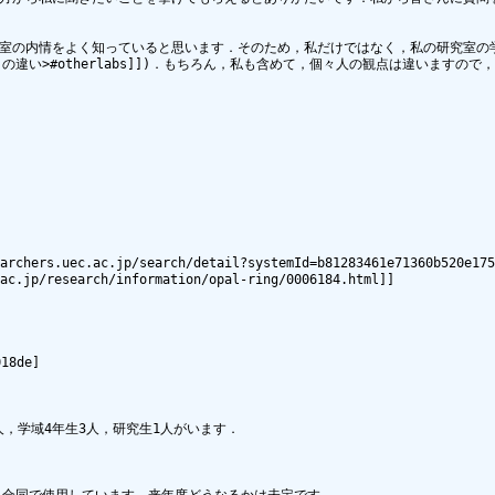
生の方が研究室の内情をよく知っていると思います．そのため，私だけではなく，私の研究
究室との違い>#otherlabs]])．もちろん，私も含めて，個々人の観点は違います
c.ac.jp/search/detail?systemId=b81283461e71360b520e17560c
research/information/opal-ring/0006184.html]]

8de]

人，学域4年生3人，研究生1人がいます．
