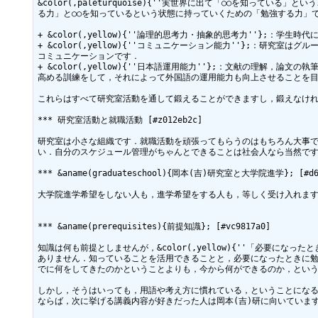
&color(,paleturquoise){''実世界に出て「○○を知っ
る力」と○○を知っているという状態に持っていくための「勉強する力」で
+ &color(,yellow){''論理的思考力・抽象的思考力''}
+ &color(,yellow){''コミュニケーション能力''};：
コミュニケーションです．

+ &color(,yellow){''日本語運用能力''};：文献の理
高める訓練をして，それによって外国語の運用能力も向上させることを目
これらはすべて研究室活動を通して鍛えることができますし，鍛えなけれ
*** 研究室活動と就職活動 [#z012eb2c]

研究室は小さな組織です．就職活動を頑張ってもらうのはもちろん大事
い．自分のスケジュール管理がちゃんとできることは社会人なら当然です
*** &aname(graduateschool){岡本(吉)研究室と大学院進学}; [#d6d
大学院進学希望をしない人も，進学希望をする人も，等しく受け入れます．&col
*** &aname(prerequisites){前提知識}; [#vc9817a0]

知識は何も前提としませんが，&color(,yellow){''「必要に
ありません．知っていることを活用できることと，必要になったときに勉強でき
でに何をしてきたのかということよりも，今から何ができるのか，というこ
しかし，そうはいっても，用語や考え方に慣れている，ということにな
ならば，次に挙げる講義内容が好きだった人は岡本(吉)研に向いています