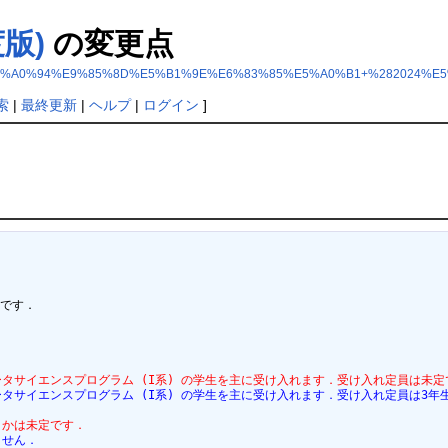
版)
の変更点
E5%8D%92%E7%A0%94%E9%85%8D%E5%B1%9E%E6%83%85%E5%A0%B1+%28202
索
|
最終更新
|
ヘルプ
|
ログイン
]
です．

ータサイエンスプログラム (I系) の学生を主に受け入れます．受け入れ定員は未定
ータサイエンスプログラム (I系) の学生を主に受け入れます．受け入れ定員は3年
うかは未定です．
ません．