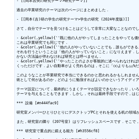
- [[岡本吉央の研究テーマ>研究テーマ]]

過去の卒業研究のテーマは次のページにまとめました．

- [[岡本(吉)研の学生の研究テーマ>学生の研究 (2024年度版)]]

さて，自分でテーマを見つけることはどうして非常に大変なことなのでし
- &color(,yellow){''既に他の人がやってしまったことを
これは卒業研究でも同じです．

- &color(,yellow){''他の人がやっていないことでも，誰もがで
それを行うということは「他の人がやっていないこと」になりえます．
かない方法論が伴わなければ研究とは呼べません．

- &color(,yellow){''やったことのよさが客観的に述べら
くっただけです．よい自動車がよく売れるのは，そこに「○○よりも△△%
このようなことが卒業研究で本当にできるのかと思われるかもしれませ
術として何があるのか，どのように勉強すればよいのかというアイディア
テーマ設定について，最終的にうまくテーマが設定できなかったり，い
テーマを与えることもできます．しかし，それは最終手段ですので，はじ
*** 設備 [#n444fac9]

研究室メンバーひとりひとりにデスクトップPCとそれを使える机の領域が
また，研究室の隣り (207号室) はリフレッシュスペースです．そこ
*** 研究室で重点的に鍛える能力 [#h3556cf8]
