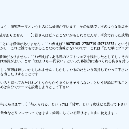
ょう．研究テーマというものには価値が伴います．その意味で，次のような論点をし
やっても価値がありません．''};皆さんはピンとこないかもしれませんが，研究で行っ
きることには価値がありません．''};例えば「9875105-2758719+597128
しかし，これは誰でもできることなので意味がないのです．これは「ただ単にプログ
れなければ価値がありません．''};例えば，ある種のソフトウェアを設計したとしても
だけ燃費がよい」とか「□□よりも☆☆円安い」といった客観的に述べられる良さを持
んし，実際は難しいかもしれません．しかし，やるのだという気持ちでやって下さい
を出したりすることです．

ろいろと調べてみたけれどもなかなかうまくいきそうもない，という結論に至ること
めは自分でテーマを設定しようとして下さい．

与えられます．(「与えられる」というのは「貸す」という意味だと思って下さい．)
で，飲食などリフレッシュできます．綺麗にしている限りは，自由に使えます．
