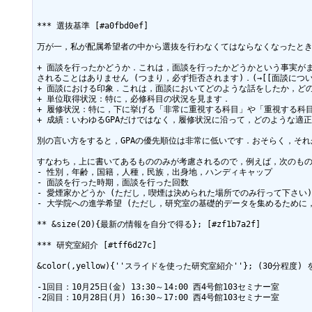
*** 選抜基準 [#a0fbd0ef]

万が一，私が配属希望者の中から選抜を行わなくてはならなくなったとき
+ 面談を行ったかどうか．これは，面談を行ったかどうかという事実がま
されることはありません (つまり，必ず拒否されます)．(→[[面談について>#i
+ 面談における印象．これは，面談においてどのような話をしたか，どの
+ 単位取得状況：特に，必修科目の状況を見ます．

+ 履修状況：特に，下に挙げる「非常に重視する科目」や「重視する科目」の履修
+ 成績：いわゆるGPAだけではなく，履修状況に沿って，どのような適正
別の言い方をすると，GPAの優先順位は非常に低いです．おそらく，そ
すなわち，上に書いてあるもののみが考慮されるので，例えば，次のもの
- 性別，年齢，国籍，人種，民族，出身地，ハンディキャップ

- 面談を行った時期，面談を行った回数

- 愛煙家かどうか (ただし，喫煙は決められた場所でのみ行って下さい)

- 大学院への進学希望 (ただし，研究室の基礎的データを集めるために，面談の
** &size(20){最新の情報を自分で得る}; [#zf1b7a2f]

*** 研究室紹介 [#tff6d27c]

&color(,yellow){''スライドを使った研究室紹介''}; (30分程度)
-1回目：10月25日(金) 13:30～14:00 西4号館103セミナー室

-2回目：10月28日(月) 16:30～17:00 西4号館103セミナー室
