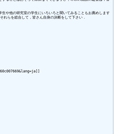
室の学生や他の研究室の学生にいろいろと聞いてみることもお薦めします 
ので，それらを総合して，皆さん自身の決断をして下さい．

007669&lang=ja]]
