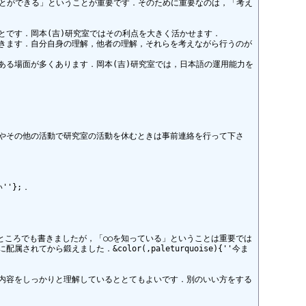
考えることができる」ということが重要です．そのために重要なのは，「考え
ることです．岡本(吉)研究室ではその利点を大きく活かせます．

向上できます．自分自身の理解，他者の理解，それらを考えながら行うのが
必要のある場面が多くあります．岡本(吉)研究室では，日本語の運用能力を
やその他の活動で研究室の活動を休むときは事前連絡を行って下さ
'};．

」のところでも書きましたが，「○○を知っている」ということは重要では
ら鍛えました．&color(,paleturquoise){''今ま
内容をしっかりと理解しているととてもよいです．別のいい方をする