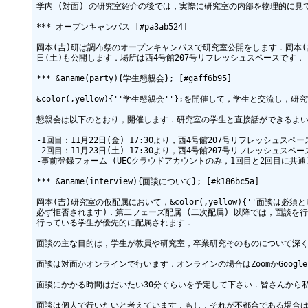
学内 (対面) の研究室紹介の後では，実際に研究室の内部を物理的に見
*** オープンキャンパス [#pa3ab524]

岡本(吉)研は調布祭のオープンキャンパスで研究室公開をします．岡本(吉
日(土)も公開します．場所は西4号館207号リフレッシュスペースです．

*** &aname(party){学生懇親会}; [#gaff6b95]

&color(,yellow){''学生懇親会''};を開催して，学生と交
懇親会は以下のとおり，開催します．研究室の学生と直接話ができるよい
-1回目：11月22日(金) 17:30より，西4号館207号リフレッシュスペー
-2回目：11月23日(土) 17:30より，西4号館207号リフレッシュスペー
-事前登録フォーム (UECクラウドアカウントのみ，1回目と2回目に共通)：https:
*** &aname(interview){面談について}; [#k186bc5a]

岡本(吉)研究室の仮配属において，&color(,yellow){''面談
必ず拒否されます)．第二フェーズ配属 (二次配属) 以降では，面談
行っている学生が優先的に配属されます．

面談の主な目的は，学生が教員や研究室，卒業研究そのものについて深く
面談は対面かオンラインで行います．オンラインの場合はZoomかGoogle 
面談にかかる時間はだいたい30分ぐらいを予定して下さい．皆さんから私
面談は個人で行いたいと考えています．もし，それが不都合である場合は