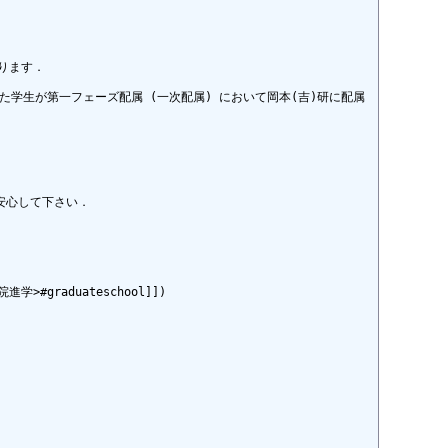
ます．

学生が第一フェーズ配属 (一次配属) において岡本(吉)研に配属
心して下さい．

raduateschool]])
