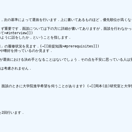
，次の基準によって選抜を行います．上に書いてあるものほど，優先順位が高くなり
ず重要です．面談については下の方に詳細が書いてありますが，面談を行わなかった
nterview]])

ように話をしたか，ということを指します．

状況を見ます．(→[[前提知識>#prerequisites]])

や嗜好を持っているのか見ます．

れが選抜における決め手となることはないでしょう．その点を不安に思っている人は安
は考慮されません．

ときに大学院進学希望を伺うことがあります) (→[[岡本(吉)研究室と大学院進学>#g
 を2回行います．
